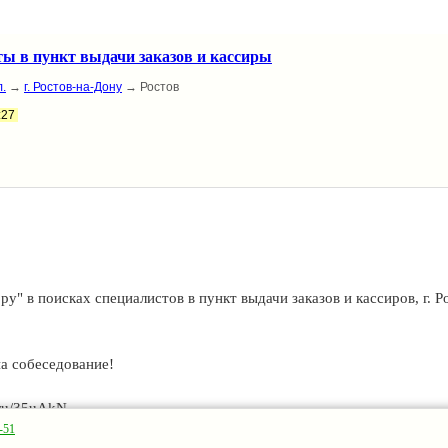
ы в пункт выдачи заказов и кассиры
.
→
г. Ростов-на-Дону
→ Ростов
:27
" в поисках специалистов в пункт выдачи заказов и кассиров, г. Р
на собеседование!
k.ru/35uAkN
-51