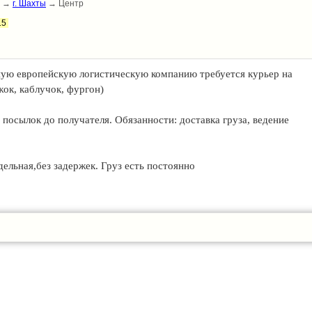
→
г. Шахты
→ Центр
 Индустриальная 17, ТК «Атлант Сити»
15
можно 5/2)
и звоните: 89613209565
ную европейскую логистическую компанию требуется курьер на
ок, каблучок, фургон)
и посылок до получателя. Обязанности: доставка груза, ведение
дельная,без задержек. Груз есть постоянно
ёр, 35