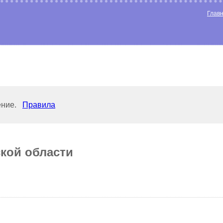
Глав
ение.
Правила
кой области