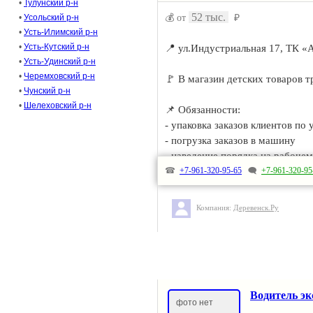
•
Тулунский р-н
52 тыс.
•
Усольский р-н
💰 от
₽
•
Усть-Илимский р-н
•
Усть-Кутский р-н
📍 ул.Индустриальная 17, ТК «
•
Усть-Удинский р-н
•
Черемховский р-н
🚩 В магазин детских товаров т
•
Чунский р-н
•
Шелеховский р-н
📌 Обязанности:
- упаковка заказов клиентов по
- погрузка заказов в машину
- наведение порядка на рабочем
- ведение отчетности
☎
+7-961-320-95-65
🗨
+7-961-320-95
- помощь водителю на выгрузке
Компания:
Деревенск.Ру
📌 Требования:
- аккуратность
- хорошая физическая форма
- наличие смартфона с камерой
- опыт работы не требуется, вс
Водитель эк
фото нет
📌 Условия труда: