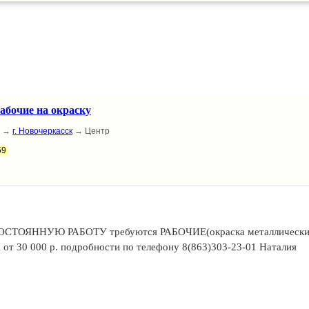
во;
2/2;
;
в работы;
роприятия для сотрудников и их семей за счет компании.
абочие на окраску
:
→
г. Новочеркасск
→ Центр
59
команды? Звони: +7 (925) 319-12-51, Алина
ПОСТОЯННУЮ РАБОТУ требуются РАБОЧИЕ(окраска металлическ
 от 30 000 р. подробности по телефону 8(863)303-23-01 Наталия
k.ru/35uAkN