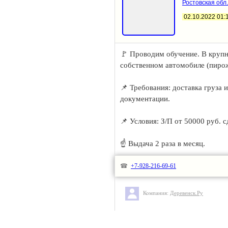
Ростовская обл.
- магазин находится по адресу
02.10.2022 01:
- З/П 52000 руб
- график 6/1 с 10:00 до 18:00 (
☎ По всем вопросам пишите ил
🚩 Проводим обучение. В круп
собственном автомобиле (пирож
📌 Требования: доставка груза 
документации.
📌 Условия: З/П от 50000 руб. с
☝️ Выдача 2 раза в месяц.
📍 г.Шахты, пер. Красный Шахт
☎
+7-928-216-69-61
Компания:
Деревенск.Ру