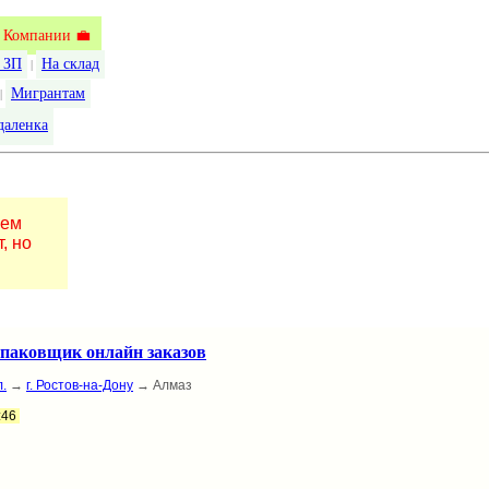
Компании 💼
 ЗП
На склад
|
Мигрантам
|
даленка
шем
, но
упаковщик онлайн заказов
.
→
г. Ростов-на-Дону
→ Алмаз
:46