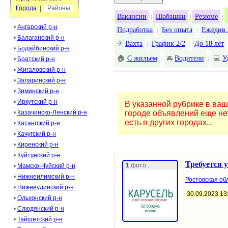
Города
|
Районы
Вакансии
Шабашки
Резюме
|
|
|
•
Ангарский р-н
Подработка
Без опыта
Ежеднв.
|
|
•
Балаганский р-н
✈
Вахта
График 2/2
До 18 лет
|
|
•
Бодайбинский р-н
🏠
С жильем
🚘
Водители
💻
У
•
Братский р-н
|
|
•
Жигаловский р-н
•
Заларинский р-н
•
Зиминский р-н
•
Иркутский р-н
В указанной рубрике в ва
•
Казачинско-Ленский р-н
городе объявлений еще нет
есть в других городах...
•
Катангский р-н
•
Качугский р-н
•
Киренский р-н
•
Куйтунский р-н
Требуется 
1
фото...
•
Мамско-Чуйский р-н
•
Нижнеилимский р-н
Ростовская обл
•
Нижнеудинский р-н
30.09.2023 13
•
Ольхонский р-н
•
Слюдянский р-н
•
Тайшетский р-н