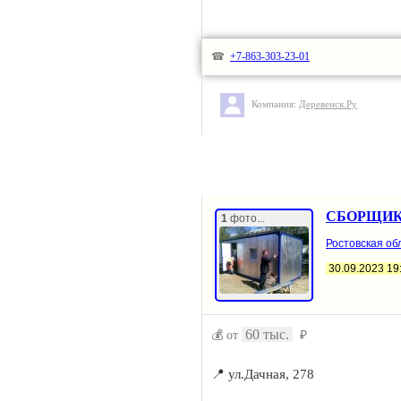
☎
+7-863-303-23-01
Компания:
Деревенск.Ру
СБОРЩИКИ 
1
фото...
Ростовская обл
30.09.2023 19
60 тыс.
💰 от
₽
📍 ул.Дачная, 278