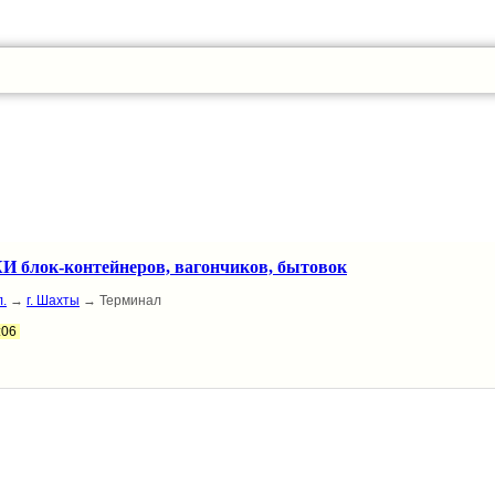
блок-контейнеров, вагончиков, бытовок
.
→
г. Шахты
→ Терминал
:06