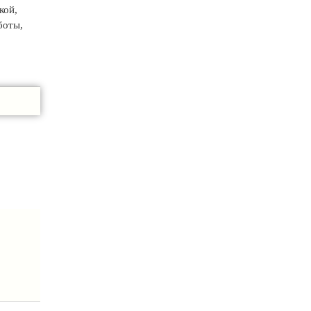
кой,
боты,