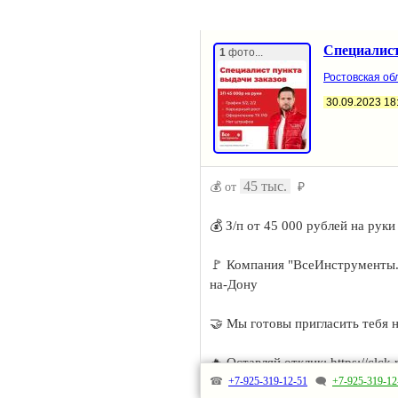
Специалист
1
фото...
Ростовская обл
30.09.2023 18
45 тыс.
💰 от
₽
💰 З/п от 45 000 рублей на руки
🚩 Компания "ВсеИнструменты.ру
на-Дону
🤝 Мы готовы пригласить тебя 
🔥 Оставляй отклик: https://clc
☎
+7-925-319-12-51
🗨
+7-925-319-12