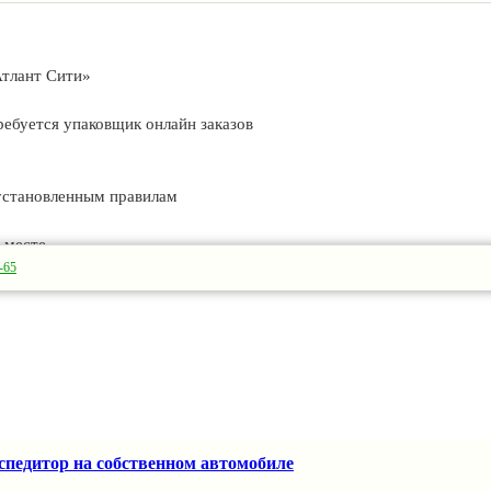
Атлант Сити»
ребуется упаковщик онлайн заказов
 установленным правилам
 месте
-65
ему научим
спедитор на собственном автомобиле