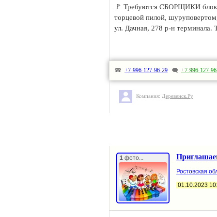
🚩 Требуются СБОРЩИКИ блок-ко
торцевой пилой, шуруповерто
ул. Дачная, 278 р-н терминала. 
☎
+7-996-127-96-29
🗨
+7-996-127-96
Компания:
Деревенск.Ру
Приглашаем
1
фото...
Ростовская обл
01.10.2023 10