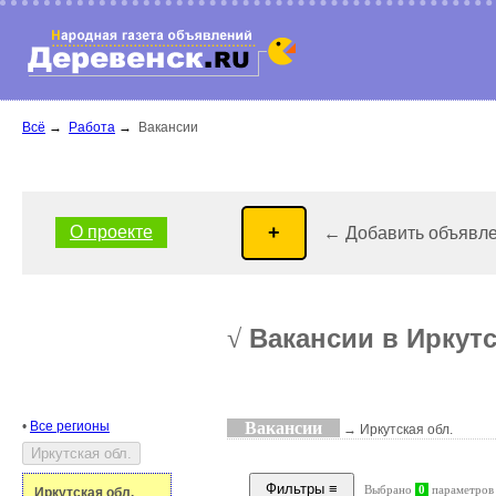
Всё
→
Работа
→
Вакансии
О проекте
← Добавить объявл
Вакансии в Иркутс
√
•
Все регионы
Вакансии
→ Иркутская обл.
Выбрано
0
параметров
Иркутская обл.