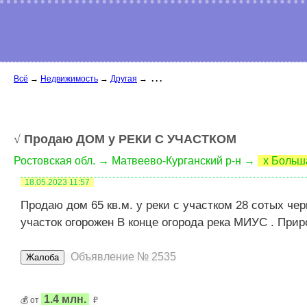
Всё
→
Недвижимость
→
Другая
→
. . .
√
Продаю ДОМ у РЕКИ С УЧАСТКОМ
Ростовская обл. → Матвеево-Курганский р-н →
х Больш
18.05.2023
11:57
Продаю дом 65 кв.м. у реки с участком 28 сотых че
участок огорожен В конце огорода река МИУС . При
Объявление № 2535
1.4 млн.
💰 от
₽