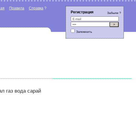
ная
Правила
Справка
?
Регистрация
Забыли ?
Запомнить
ал газ вода сарай