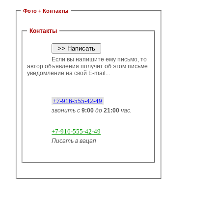
Фото + Контакты
Контакты
Если вы напишите ему письмо, то
автор объявления получит об этом письме
уведомление на свой E-mail...
+7-916-555-42-49
звонить с
9:00
до
21:00
час.
+7-916-555-42-49
Писать в вацап