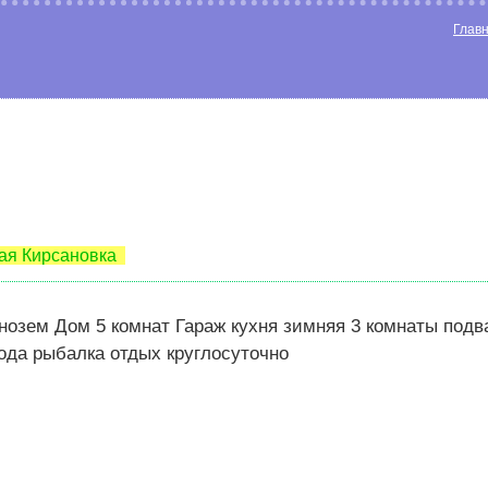
Глав
ая Кирсановка
рнозем Дом 5 комнат Гараж кухня зимняя 3 комнаты подв
рода рыбалка отдых круглосуточно