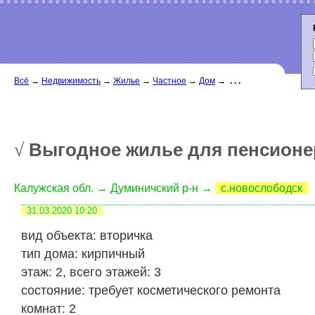
Всё
→
Недвижимость
→
Жилье
→
Частное
→
Дом
→
. . .
Выгодное жилье для пенсионе
√
Калужская обл. → Думиничский р-н →
с.новослободск
31.03.2020
10:20
вид объекта: вторичка
тип дома: кирпичный
этаж: 2, всего этажей: 3
состояние: требует косметического ремонта
комнат: 2