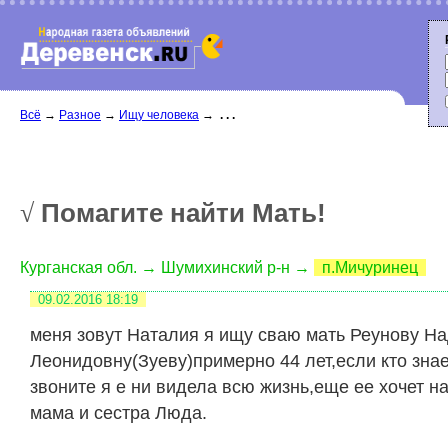
Всё
→
Разное
→
Ищу человека
→
. . .
Помагите найти Мать!
√
Курганская обл. → Шумихинский р-н →
п.Мичуринец
09.02.2016
18:19
меня зовут Наталия я ищу сваю мать Реунову Н
Леонидовну(Зуеву)примерно 44 лет,если кто знае
звоните я е ни видела всю жизнь,еще ее хочет н
мама и сестра Люда.