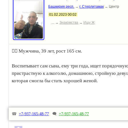
Башкирия респ.
→
г. Стерлитамак
→ Центр
01.02.2023 00:02
... →
Знакомства
→
Ищу Ж
💁‍♂️ Мужчина, 39 лет, рост 165 см.
Воспитывает сам сына, ему три года, ищет порядочную
пристрастную к алкоголю, домашнюю, стройную деву
которая смогла бы стать хорошей женой.
☎
+7-937-165-48-77
🗨
+7-937-165-48-77