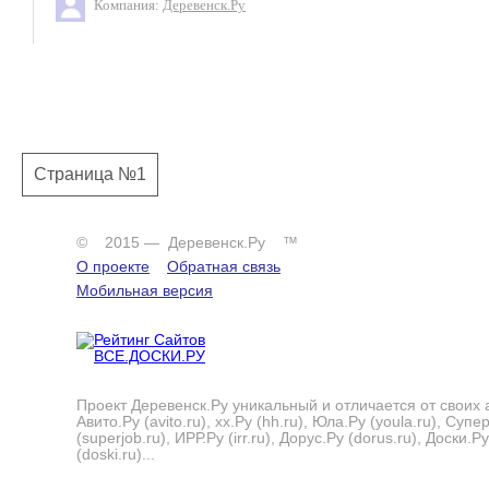
Компания:
Деревенск.Ру
Страница №1
© 2015 — Деревенск.Ру ™
О проекте
Обратная связь
Мобильная версия
Проект Деревенск.Ру уникальный и отличается от своих 
Авито.Ру (avito.ru), хх.Ру (hh.ru), Юла.Ру (youla.ru), Суп
(superjob.ru), ИРР.Ру (irr.ru), Дорус.Ру (dorus.ru), Доски.Ру
(doski.ru)...