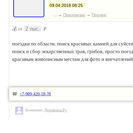
Экскурсии по святым местам Наровчатского района,
09.04.2018 08:25
посещение источников и музеев, рыбалка, деревенские
... →
Предлагаю
→
Прочее
продукты.
2 тыс.
💰 от
₽
Более подробную информацию вы можете найти на н
сайте https://kfh-morozova.nethouse.ru
поездки по области. поиск красивых камней для суйсек
поиск и сбор лекарственных трав, грибов, просто поез
красивым живописным местам для фото и впечатлений
☎
+7-909-420-18-78
Компания:
Деревенск.Ру