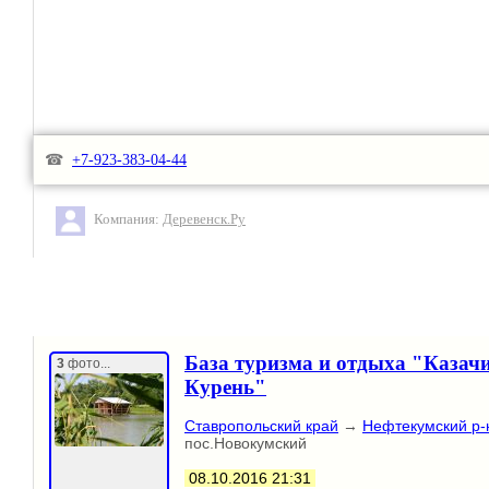
☎
+7-923-383-04-44
Компания:
Деревенск.Ру
База туризма и отдыха "Казач
3
фото...
Курень"
Ставропольский край
→
Нефтекумский р-
пос.Новокумский
08.10.2016 21:31