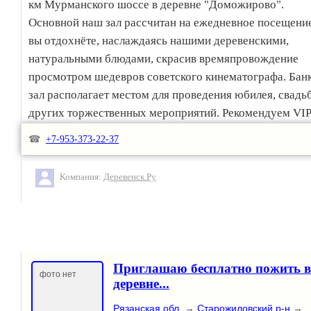
км Мурманского шоссе в деревне "Доможирово".
Основной наш зал рассчитан на ежедневное посещение
вы отдохнёте, наслаждаясь нашими деревенскими,
натуральными блюдами, скрасив времяпровождение
просмотром шедевров советского кинематографа. Бан
зал располагает местом для проведения юбилея, свадь
других торжественных мероприятий. Рекомендуем VIP
"Комната охотника".
☎
+7-953-373-22-37
ПРОЧИЕ УСЛУГИ
Компания:
Деревенск.Ру
Предлагаем вам воспользоваться услугами:
2-х и 3-х местные номера мотеля эконом-класса; душ;б
сауна;солярий;
стоянка;бесплатный wi-fi;мойка машин.
Приглашаю бесплатно пожить в
ВРЕМЯ РАБОТЫ И КОНТАКТЫ
фото нет
деревне...
Мы работаем круглосуточно.
Рязанская обл.
→
Старожиловский р-н
→