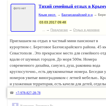
Тихий семейный отдых в Крым
фото нет
Крым респ.
→
Бахчисарайский р-н
→ Бере
03.03.2017 09:48
... →
Предлагаю
→
Отдых в деревне
Приглашаем на отдых в частный мини пансионат в
курортном с. Береговое Бахчисарайского района. 45 к
Севастополя . Это прекрасное место для семейного от
вдали от шумных городов. До моря 500м. Номера
современного дизайна, санузел, душ, раковина вода
круглосуточно., есть двухкомнатные номера. Беседки 
номеров увитые виноградником с летней мебелью.. Кр
и ухоженная территория, есть качели для детей, отдель
кухня, бильярд, зона барбекю, беседка. Пляж чистый, 
☎
+7-978-827-28-78
бесплатный, немноголюдный, плавный вход в воду.
Бесплатная стоянка для автомобилей. За дополнитель
Компания:
Деревенск.Ру