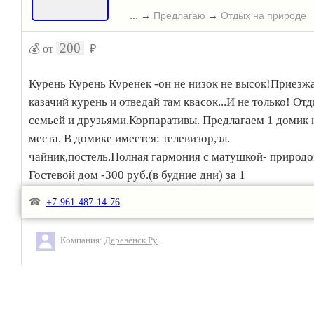
... →
Предлагаю
→
Отдых на природе
200
💰 от
₽
Курень Курень Куренек -он не низок не высок!Приезж
казачий курень и отведай там квасок...И не только! Отд
семьей и друзьями.Корпаративы. Предлагаем 1 домик 
места. В домике имеется: телевизор,эл.
чайник,постель.Полная гармония с матушкой- природо
Гостевой дом -300 руб.(в будние дни) за 1
человека.500.руб(в выходные дни)за 1 чел.Бесплатно д
☎
+7-961-487-14-76
для детей без занятия отдельного места.Отдых на прир
200 руб с человека.
Компания:
Деревенск.Ру