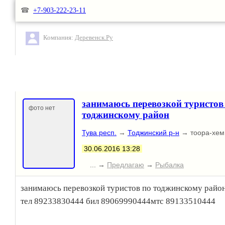
☎
+7-903-222-23-11
Компания:
Деревенск.Ру
занимаюсь перевозкой туристов
фото нет
тоджинскому район
Тува респ.
→
Тоджинский р-н
→ тоора-хем
30.06.2016 13:28
... →
Предлагаю
→
Рыбалка
занимаюсь перевозкой туристов по тоджинскому райо
тел 89233830444 бил 89069990444мтс 89133510444