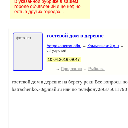
В указанной рубрике в вашем
городе объявлений еще нет, но
есть в других городах...
гостевой дом в деревне
фото нет
Астраханская обл.
→
Камызякский р-н
→
с.Тузуклей
10.04.2016 09:47
... →
Предлагаю
→
Рыбалка
гостевой дом в деревне на берегу реки.Все вопросы по
batrachenko.70@mail.ru или по телефону:89375011790