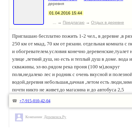
Телефон ресторана: + 7 (921) 427-73-38
деревня
Наша почта: info@fermer.net.ru
01.04.2016 15:44
Официальный сайт: http://fermer.net.ru
Группа во вконтакте: http://vk.com/club74258259
... →
Предлагаю
→
Отдых в деревне
Приглашаю бесплатно пожить 1-2 чел., в деревне ,в ряз.
250 км от мкад, 70 км от рязани. отдельная комната с 
и обогревателем.условия конечно деревенские,туалет 
улице ,летний душ, но есть и теплый душ в доме. вода и
скважины, эл-во.рядом река проня (100 м),вокруг
поля,недалеко лес и родник с очень вкусной и полезно
водой.деревня небольшая,дачная ,летом есть люди,зим
почти никто не живет.до магазина и до автобуса 2,5
км.оплата не требуется. от вас возможна посильная (по
☎
+7-915-010-42-04
желанию)помощь по хозяйству.летом свои овощи и зел
города, много луговой клубники.приезжайте ,живите
Компания:
Деревенск.Ру
,наслаждайтесь природой.