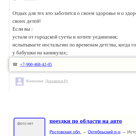
Отдых для тех кто заботится о своем здоровье и о здо
своих детей!
Если вы :
устали от городской суеты и хотите уединения;
испытываете ностальгию по временам детства, когда г
у бабушки на каникулах;
любите природу и хотите вдоволь насладиться лесными
☎
+7-900-468-42-05
луговыми, полевыми ландшафтами;
у вас маленькие дети, которых нужно оздоровить на с
Компания:
Деревенск.Ру
воздухе и натуральных продуктах;
любитель рыбалки, сбора грибов и ягод;
интересуетесь деревенским бытом, историей и фолькл
тогда Вам непременно нужно обращаться к нам!
поездки по области на авто
Проживание на ферме Дарьи Морозовой в уютном,
фото нет
экологически чистом гостевом доме со всеми удобства
Ростовская обл.
→
Октябрьский р-н
→ Исто