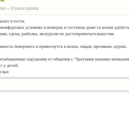
:30
гаю
→
Отдых в деревне
ает в гости.
комфортных условиях в номерах и гостевом доме со всеми удобст
ми, сауна, рыбалка, экскурсии по достопримечательностям
ность покормить и прикоснутся к козам, овцам, кроликам, курам,
незабываемые ощущения от общения с "братьями нашими меньшим
т у детей.
ослых