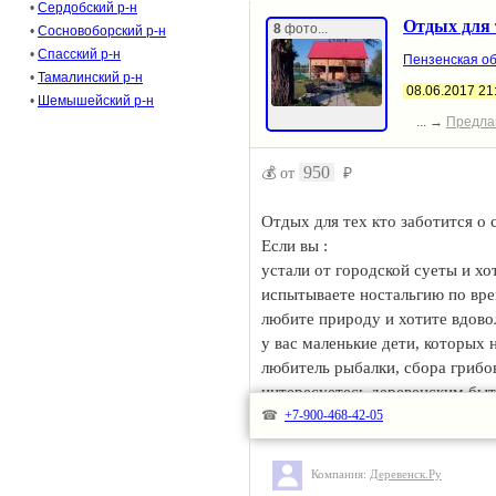
•
Сердобский р-н
Отдых для т
8
фото...
•
Сосновоборский р-н
•
Спасский р-н
Пензенская об
•
Тамалинский р-н
08.06.2017 21
•
Шемышейский р-н
... →
Предла
950
💰 от
₽
Отдых для тех кто заботится о 
Если вы :
устали от городской суеты и хо
испытываете ностальгию по врем
любите природу и хотите вдово
у вас маленькие дети, которых
любитель рыбалки, сбора грибов
интересуетесь деревенским быт
нам!
☎
+7-900-468-42-05
Проживание на ферме Дарьи Мо
Компания:
Деревенск.Ру
удобствами.