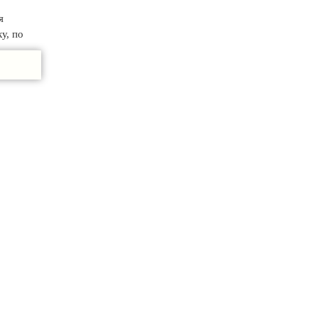
я
у, по