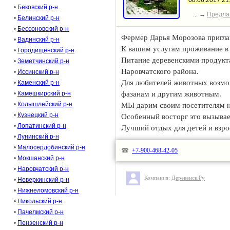
08.06.2017 21
•
Бековский р-н
... →
Предла
•
Белинский р-н
•
Бессоновский р-н
Фермер Дарья Морозова приглаш
•
Вадинский р-н
К вашим услугам проживание в 
•
Городищенский р-н
Питание деревенскими продукта
•
Земетчинский р-н
Наровчатского района.
•
Иссинский р-н
Для любителей животных возмож
•
Каменский р-н
•
Камешкирский р-н
фазанам и другим животным.
•
Колышлейский р-н
МЫ дарим своим посетителям 
•
Кузнецкий р-н
Особенный восторг это вызывае
•
Лопатинский р-н
Лучший отдых для детей и взр
•
Лунинский р-н
•
Малосердобинский р-н
☎
+7-900-468-42-05
•
Мокшанский р-н
•
Наровчатский р-н
Компания:
Деревенск.Ру
•
Неверкинский р-н
•
Нижнеломовский р-н
•
Никольский р-н
•
Пачелмский р-н
•
Пензенский р-н