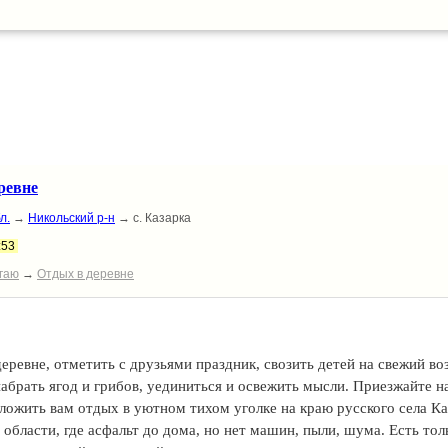
иях, со всеми удобствами, вокруг куры, лошади козы, дети в восто
ревне
л.
→
Никольский р-н
→ с. Казарка
:53
гаю
→
Отдых в деревне
еревне, отметить с друзьями праздник, свозить детей на свежий во
абрать ягод и грибов, уединиться и освежить мысли. Приезжайте н
ожить вам отдых в уютном тихом уголке на краю русского села Ка
области, где асфальт до дома, но нет машин, пыли, шума. Есть тол