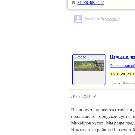
Проживание в комфортных услов
☎
+7-900-468-42-05
Сауна, шашлык, самовар.
Компания:
Деревенск.Ру
Отдых в де
3
фото...
Пензенская об
16.01.2017 01
... →
Предла
250
💰 от
₽
Планируете провести отпуск в д
подальше от городской суеты, н
Михайлов хутор. Мы рады предл
Никольского района Пензенской 