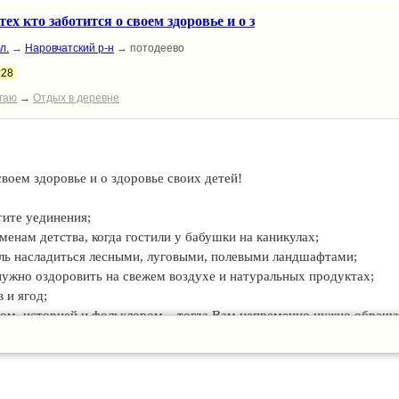
ех кто заботится о своем здоровье и о з
л.
→
Наровчатский р-н
→ потодеево
:28
гаю
→
Отдых в деревне
своем здоровье и о здоровье своих детей!
тите уединения;
енам детства, когда гостили у бабушки на каникулах;
ль насладиться лесными, луговыми, полевыми ландшафтами;
 нужно оздоровить на свежем воздухе и натуральных продуктах;
 и ягод;
ом, историей и фольклором – тогда Вам непременно нужно обраща
розовой в уютном, экологически чистом гостевом доме со всеми