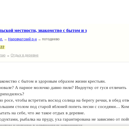
ровчатского района, посещение источников и музеев, рыбалка,
 можете найти на нашем сайте https://kfh-morozova.nethouse.ru
льской местности, знакомство с бытом и з
л.
→
Наровчатский р-н
→ потодеево
:22
гаю
→
Отдых в деревне
накомство с бытом и здоровым образом жизни крестьян.
еновале? А парное молочко давно пили? Индоутку от гуся отличить
приходилось?
о росе, чтобы встретить восход солнца на берегу речки, в обед отв
 большим столом под старой яблоней попеть песни с соседями… Ком
ытать на себе, что же такое отдых в деревне.
одуктами, рыбалка на пруду, уха гарантирована не зависимо от по
естам и купание в освященных источниках.