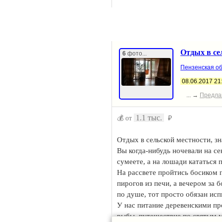
Экскурсии по святым местам На
деревенские продукты.
Более подробную информацию вы
Отдых в се
6
фото...
Пензенская об
08.06.2017 21
... →
Предла
1.1 тыс.
💰 от
₽
Отдых в сельской местности, з
Вы когда-нибудь ночевали на с
сумеете, а на лошади кататься 
На рассвете пройтись босиком п
пирогов из печи, а вечером за
по душе, тот просто обязан исп
У нас питание деревенскими пр
рыбы, путешествие по святым м