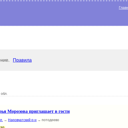
Глав
ение.
Правила
обл.
ья Морозова приглашает в гости
л.
→
Наровчатский р-н
→ потодеево