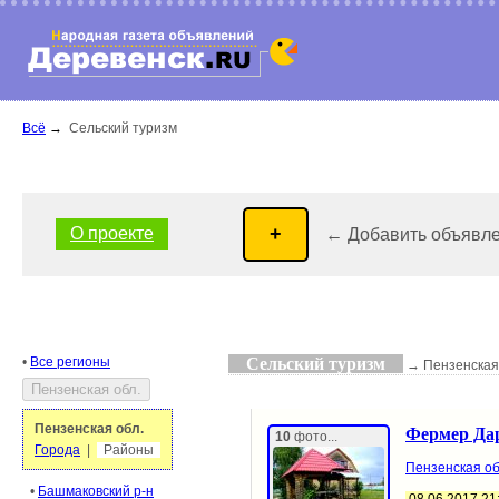
Всё
→
Сельский туризм
О проекте
← Добавить объявл
•
Все регионы
Сельский туризм
→ Пензенская 
Пензенская обл.
Фермер Дар
10
фото...
Города
|
Районы
Пензенская об
•
Башмаковский р-н