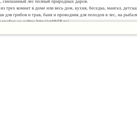
а, смешанный лес полный природных даров.
из трех комнат в доме или весь дом, кухня, беседка, мангал, детска
я для грибов и трав, баня и проводник для походов в лес, на рыбалк
обно на сайте: http://otdih58.ru/