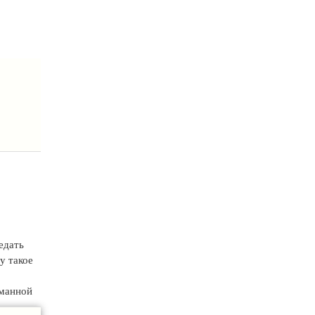
едать
у такое
йманной