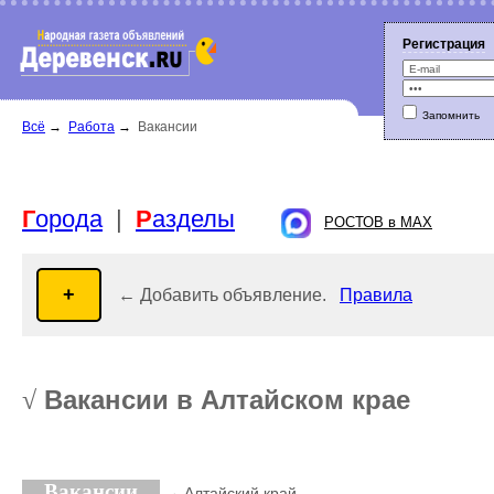
Регистрация
Запомнить
Г
орода
|
Р
азделы
Всё
→
Работа
→
Вакансии
РОСТОВ в MAX
← Добавить объявление.
Правила
Вакансии в Алтайском крае
√
Вакансии
→ Алтайский край