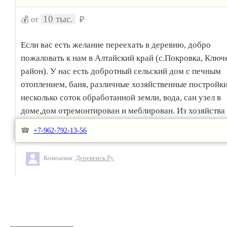
10 тыс.
💰 от
₽
Если вас есть желание переехать в деревню, добро
пожаловать к нам в Алтайский край (с.Покровка, Ключ
район). У нас есть добротный сельский дом с печным
отоплением, баня, различные хозяйственные постройки
несколько соток обработанной земли, вода, сан узел в
доме,дом отремонтирован и меблирован. Из хозяйства 
собака, кот и несколько кур. Хотелось бы увидеть
☎
+7-962-792-13-56
чистоплотного, ответственного, сознательного человек
который сможет присматривать за домом и хозяйством
Компания:
Деревенск.Ру
Желательно на очень длительный срок. ВСЕ ПОДРОБ
ПО ТЕЛЕФОНУ: 8 962 792 1356, 8 903 911 2842.
basil197979@mail.ru