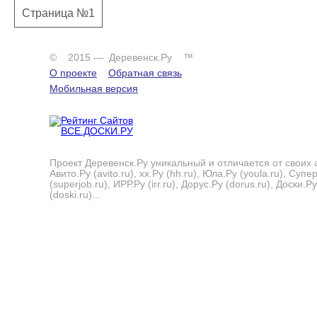
Страница №1
© 2015 — Деревенск.Ру ™
О проекте
Обратная связь
Мобильная версия
Проект Деревенск.Ру уникальный и отличается от своих 
Авито.Ру (avito.ru), хх.Ру (hh.ru), Юла.Ру (youla.ru), Суп
(superjob.ru), ИРР.Ру (irr.ru), Дорус.Ру (dorus.ru), Доски.Ру
(doski.ru)...