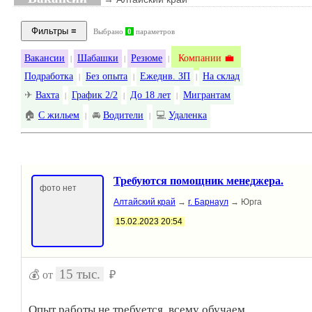
Выбрано
0
параметров
Вакансии
Шабашки
Резюме
Компании 💼
|
|
|
Подработка
Без опыта
Ежеднв. ЗП
На склад
|
|
|
✈
Вахта
График 2/2
До 18 лет
Мигрантам
|
|
|
🏠
С жильем
🚘
Водители
💻
Удаленка
|
|
Требуются помощник менеджера.
фото нет
Алтайский край
→
г. Барнаул
→ Юрга
15.02.2023 20:54
15 тыс.
💰 от
₽
Опыт работы не требуется, всему обучаем.