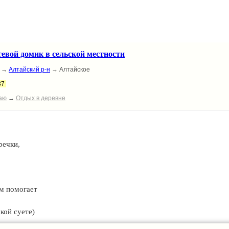
деть бы,
тойти.
тевой домик в сельской местности
→
Алтайский р-н
→ Алтайское
37
аю
→
Отдых в деревне
речки,
ем помогает
кой суете)