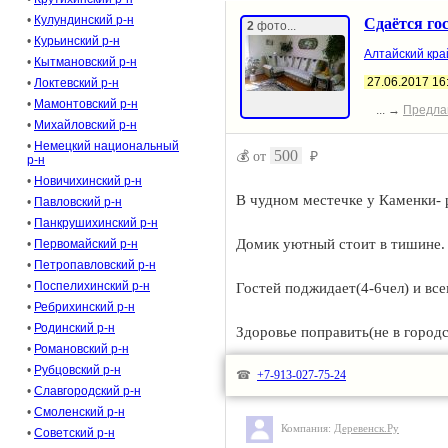
•
Кулундинский р-н
Сдаётся го
2
фото...
•
Курьинский р-н
Алтайский кра
•
Кытмановский р-н
27.06.2017 16
•
Локтевский р-н
•
Мамонтовский р-н
... →
Предла
•
Михайловский р-н
•
Немецкий национальный
500
💰 от
₽
р-н
•
Новичихинский р-н
В чудном местечке у Каменки- 
•
Павловский р-н
•
Панкрушихинский р-н
Домик уютный стоит в тишине.
•
Первомайский р-н
•
Петропавловский р-н
•
Поспелихинский р-н
Гостей поджидает(4-6чел) и вс
•
Ребрихинский р-н
•
Родинский р-н
Здоровье поправить(не в городс
•
Романовский р-н
•
Рубцовский р-н
Здесь птички поют и кукует ку
☎
+7-913-027-75-24
•
Славгородский р-н
•
Смоленский р-н
Лягушки разводят рулады свои,
Компания:
Деревенск.Ру
•
Советский р-н