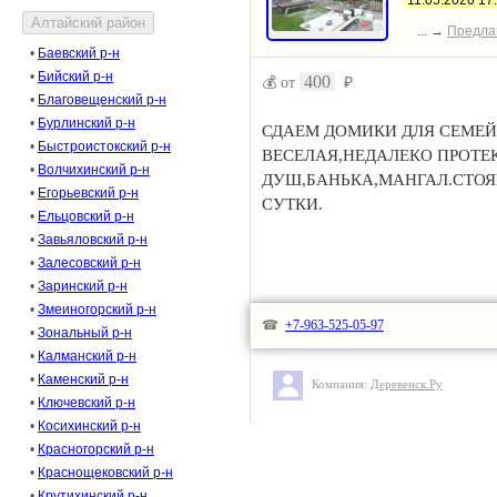
11.05.2020 17
... →
Предла
•
Баевский р-н
•
Бийский р-н
400
💰 от
₽
•
Благовещенский р-н
•
Бурлинский р-н
СДАЕМ ДОМИКИ ДЛЯ СЕМЕЙ
•
Быстроистокский р-н
ВЕСЕЛАЯ,НЕДАЛЕКО ПРОТЕК
•
Волчихинский р-н
ДУШ,БАНЬКА,МАНГАЛ.СТОЯН
•
Егорьевский р-н
СУТКИ.
•
Ельцовский р-н
•
Завьяловский р-н
•
Залесовский р-н
•
Заринский р-н
•
Змеиногорский р-н
☎
+7-963-525-05-97
•
Зональный р-н
•
Калманский р-н
•
Каменский р-н
Компания:
Деревенск.Ру
•
Ключевский р-н
•
Косихинский р-н
•
Красногорский р-н
•
Краснощековский р-н
•
Крутихинский р-н