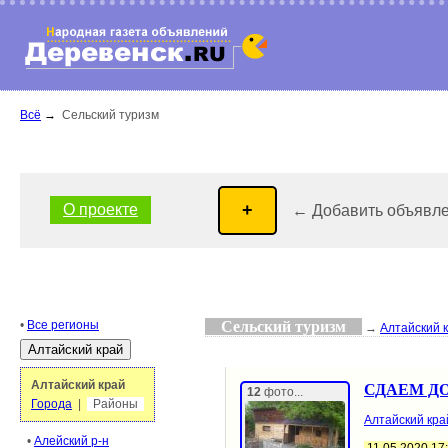
Всё
→
Сельский туризм
О проекте
← Добавить объявл
•
Все регионы
Сельский туризм
→
Алтайский 
Алтайский край
СДАЕМ Д
12
фото...
Города
|
Районы
Алтайский кра
•
Алейский р-н