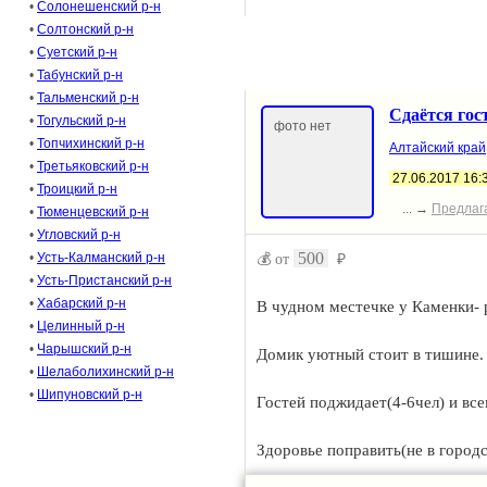
•
Солонешенский р-н
А вечером тихим у костра поси
•
Солтонский р-н
•
Суетский р-н
Чтоб сердце согреть и душой о
•
Табунский р-н
•
Тальменский р-н
Сдаётся гос
•
Тогульский р-н
фото нет
•
Топчихинский р-н
Алтайский край
•
Третьяковский р-н
27.06.2017 16:
•
Троицкий р-н
... →
Предлаг
•
Тюменцевский р-н
•
Угловский р-н
500
•
Усть-Калманский р-н
💰 от
₽
•
Усть-Пристанский р-н
•
Хабарский р-н
В чудном местечке у Каменки- 
•
Целинный р-н
•
Чарышский р-н
Домик уютный стоит в тишине.
•
Шелаболихинский р-н
•
Шипуновский р-н
Гостей поджидает(4-6чел) и вс
Здоровье поправить(не в городс