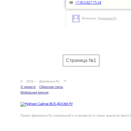
Здесь птички поют и кукует ку
☎
+7-913-027-75-24
Лягушки разводят рулады свои,
Компания:
Деревенск.Ру
А вечером тихим у костра поси
Чтоб сердце согреть и душой о
Страница №1
© 2015 — Деревенск.Ру ™
О проекте
Обратная связь
Мобильная версия
Проект Деревенск.Ру уникальный и отличается от своих аналогов Авито.Ру (av