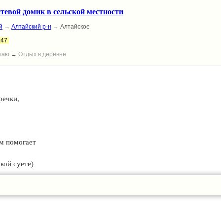
стевой домик в сельской местности
й
→
Алтайский р-н
→ Алтайское
:47
гаю
→
Отдых в деревне
речки,
ем помогает
кой суете)
кушка