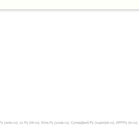
кушка
деть бы,
тойти.
ito.ru), хх.Ру (hh.ru), Юла.Ру (youla.ru), СуперДжоб.Ру (superjob.ru), ИРР.Ру (irr.ru), Д