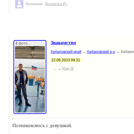
Компания:
Деревенск.Ру
Знакомство
2
фото...
Хабаровский край
→
Хабаровский р-н
→ Хабаро
22.06.2023 09:31
... →
Ищу Ж
Познакомлюсь с девушкой.