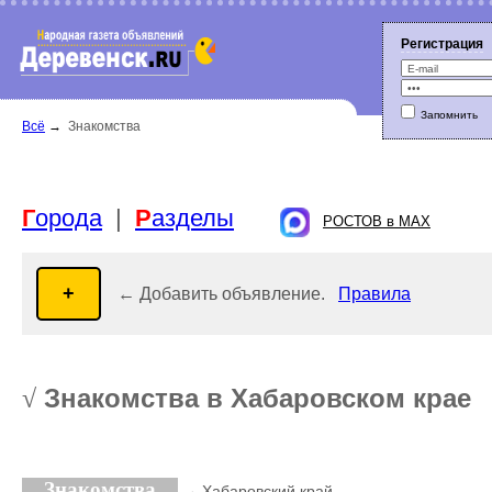
Регистрация
Запомнить
Г
орода
|
Р
азделы
Всё
→
Знакомства
РОСТОВ в MAX
← Добавить объявление.
Правила
Знакомства в Хабаровском крае
√
Знакомства
→ Хабаровский край