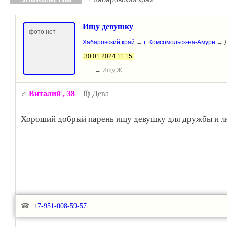
Ищу девушку
фото нет
Хабаровский край
→
г. Комсомольск-на-Амуре
→ Д
30.01.2024 11:15
... →
Ищу Ж
♂️
Виталий
, 38
♍ Дева
Хороший добрый парень ищу девушку для дружбы и 
☎
+7-951-008-59-57