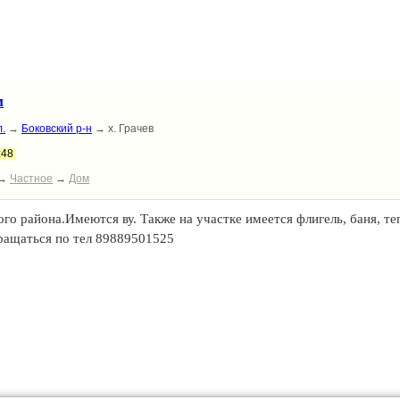
м
.
→
Боковский р-н
→ х. Грачев
:48
→
Частное
→
Дом
го района.Имеются ву. Также на участке имеется флигель, баня, те
бращаться по тел 89889501525