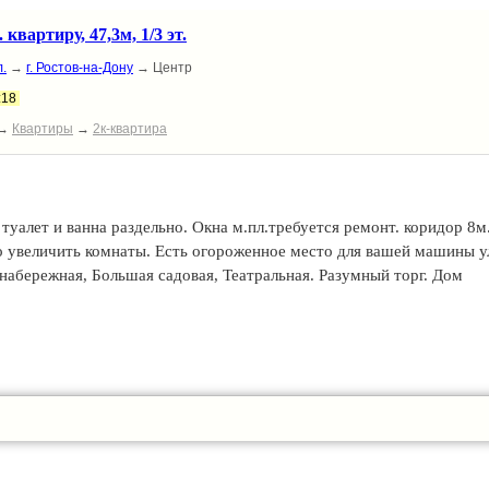
 квартиру, 47,3м, 1/3 эт.
.
→
г. Ростов-на-Дону
→ Центр
:18
→
Квартиры
→
2к-квартира
 туалет и ванна раздельно. Окна м.пл.требуется ремонт. коридор 8м
о увеличить комнаты. Есть огороженное место для вашей машины у
 набережная, Большая садовая, Театральная. Разумный торг. Дом