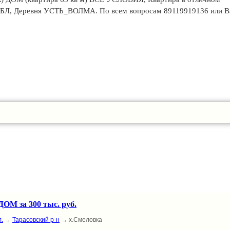
Л, Деревня УСТЬ_ВОЛМА. По всем вопросам 89119919136 или Ва
ДОМ за 300 тыс. руб.
.
→
Тарасовский р-н
→ х.Смеловка