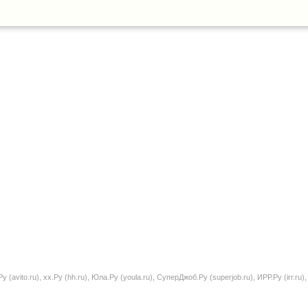
ito.ru), хх.Ру (hh.ru), Юла.Ру (youla.ru), СуперДжоб.Ру (superjob.ru), ИРР.Ру (irr.ru), Д