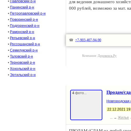
•
Павловский р-н
для ведения домашнего хозяйств
•
Панинский р-н
000 рублей, возможно за мат. 
•
Петропавловский р-н
•
Поворинский р-н
•
Подгоренский р-н
•
Рамонский р-н
•
Репьевский р-н
☎
+7-903-407-94-90
•
Россошанский р-н
•
Семилукский р-н
Компания:
Деревенск.Ру
•
Таловский р-н
•
Терновский р-н
•
Хохольский р-н
•
Эртильский р-н
Продам/сда
4
фото...
Новгородская 
22.12.2021 19
... →
Жилье
ПРОДАМ (СДАМ на любой срок)