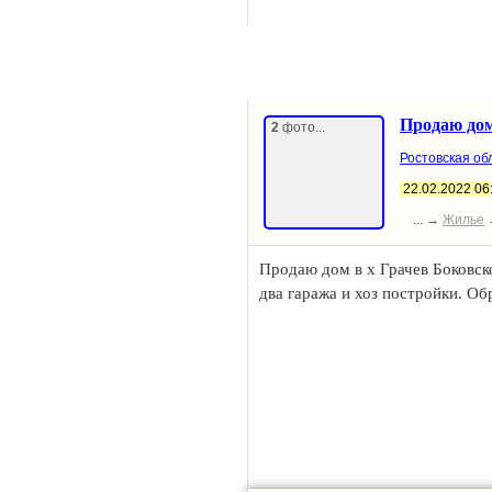
Продаю до
2
фото...
Ростовская обл
22.02.2022 06
... →
Жилье
Продаю дом в х Грачев Боковско
два гаража и хоз постройки. О