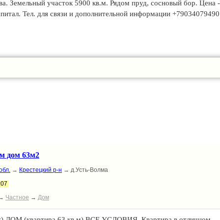
а. Земельный участок 5900 кв.м. Рядом пруд, сосновый бор. Цена -
капитал. Тел. для связи и дополнительной информации +79034079490
м дом 63м2
обл.
→
Крестецкий р-н
→ д.Усть-Волма
:07
→
Частное
→
Дом
 ДОМ (квартира 63 кв м) ВСЕ УСЛОВИЯ, Квартира в отличном