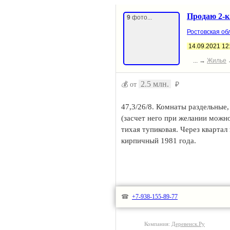
Продаю 2-к.
9
фото...
Ростовская обл
14.09.2021 12
... →
Жилье
2.5 млн.
💰 от
₽
47,3/26/8. Комнаты раздельные,
(засчет него при желании можн
тихая тупиковая. Через квартал
кирпичный 1981 года.
☎
+7-938-155-89-77
Компания:
Деревенск.Ру