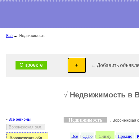
Всё
→
Недвижимость
О проекте
← Добавить объявл
Недвижимость в В
√
•
Все регионы
Недвижимость
→ Воронежская о
Все
Сдаю
Сниму
Продаю
|
|
|
|
Воронежская обл.