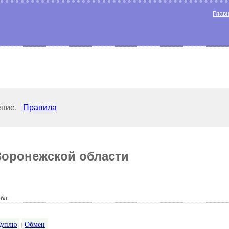
Глав
ение.
Правила
оронежской области
бл.
Куплю
Обмен
|