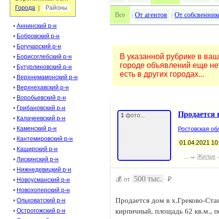
Города
|
Районы
Все
От агентов
От собсвенник
|
|
•
Аннинский р-н
•
Бобровский р-н
•
Богучарский р-н
В указанной рубрике в ва
•
Борисоглебский р-н
городе объявлений еще нет
•
Бутурлиновский р-н
есть в других городах...
•
Верхнемамонский р-н
•
Верхнехавский р-н
•
Воробьевский р-н
•
Грибановский р-н
Продается 
1
фото...
•
Калачеевский р-н
•
Каменский р-н
Ростовская обл
•
Кантемировский р-н
01.04.2021 10
•
Каширский р-н
... →
Жилье
•
Лискинский р-н
•
Нижнедевицкий р-н
500 тыс.
💰 от
₽
•
Новоусманский р-н
•
Новохоперский р-н
Продается дом в х.Греково-Стан
•
Ольховатский р-н
•
Острогожский р-н
кирпичный, площадь 62 кв.м., 