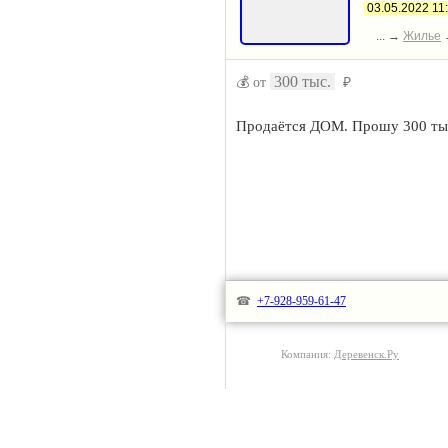
03.05.2022 11
... →
Жилье
300 тыс.
💰 от
₽
Продаётся ДОМ. Прошу 300 тыс
☎
+7-928-959-61-47
Компания:
Деревенск.Ру