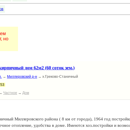
ов
шем
, но
кирпичный дом 62м2 (60 соток зем.)
.
→
Миллеровский р-н
→ х.Греково-Станичный
:53
→
Частное
→
Дом
ичный Миллеровского района ( 8 км от города), 1964 год постройк
печное отопление, удобства в доме. Имеются хоз.постройки и возм