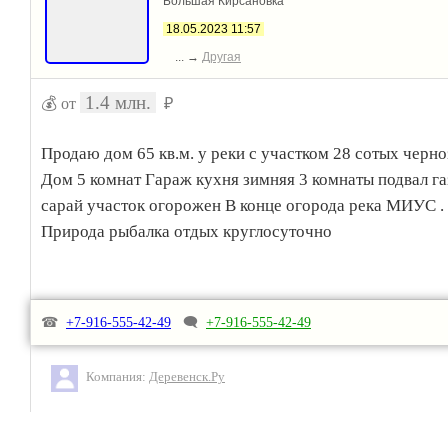
Большая Кирсановка
18.05.2023 11:57
... →
Другая
1.4 млн.
💰 от
₽
Продаю дом 65 кв.м. у реки с участком 28 сотых черн
Дом 5 комнат Гараж кухня зимняя 3 комнаты подвал га
сарай участок огорожен В конце огорода река МИУС .
Природа рыбалка отдых круглосуточно
☎
+7-916-555-42-49
🗨
+7-916-555-42-49
Компания:
Деревенск.Ру