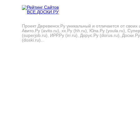
Проект Деревенск.Ру уникальный и отличается от своих 
Авито.Ру (avito.ru), хх.Ру (hh.ru), Юла.Ру (youla.ru), Суп
(superjob.ru), ИРР.Ру (irr.ru), Дорус.Ру (dorus.ru), Доски.Ру
(doski.ru)...