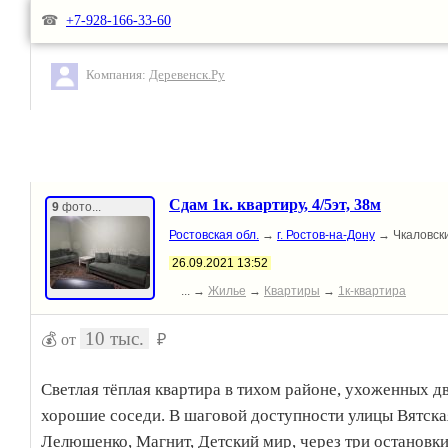
☎
+7-928-166-33-60
Компания:
Деревенск.Ру
Сдам 1к. квартиру, 4/5эт, 38м
9
фото...
Ростовская обл.
→
г. Ростов-на-Дону
→ Чкаловск
26.09.2021 13:52
... →
Жилье
→
Квартиры
→
1к-квартира
10 тыс.
💰 от
₽
Светлая тёплая квартира в тихом районе, ухоженных д
хорошие соседи. В шаговой доступности улицы Вятска
Лелюшенко, Магнит, Детский мир, через три остановк