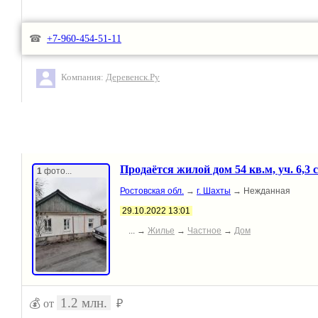
💰 Цена: 750 тыс. руб.
☎
+7-960-454-51-11
📍 г. Шахты, Заветы Ильича 2б
Компания:
Деревенск.Ру
Лариса Леонидовна (Собственник)
Продаётся жилой дом 54 кв.м, уч. 6,3 с
1
фото...
Ростовская обл.
→
г. Шахты
→ Нежданная
29.10.2022 13:01
... →
Жилье
→
Частное
→
Дом
1.2 млн.
💰 от
₽