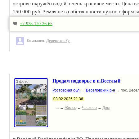
острове окружён водой, очень красивое место. Цена в
150 000 руб. Земля не в собственности нужно оформля
Помощь в оформлении. Документы готовы к сделки. Б
🗨
+7-938-120-26-65
информации в личку.
Компания:
Деревенск.Ру
Продам подворье в п.Веселый
1
фото...
Ростовская обл.
→
Веселовский р-н
→ пос. Весе
03.02.2025 21:36
... →
Жилье
→
Частное
→
Дом