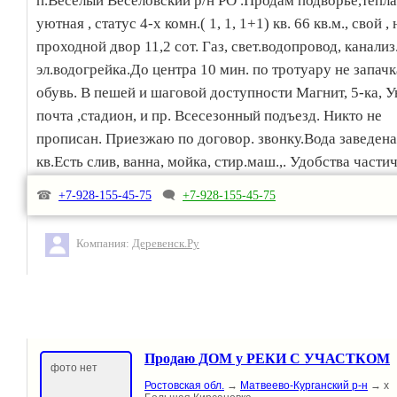
п.Весёлый Весёловский р/н РО .Продам подворье,тепла
уютная , статус 4-х комн.( 1, 1, 1+1) кв. 66 кв.м., свой , 
проходной двор 11,2 сот. Газ, свет.водопровод, канализ
эл.водогрейка.До центра 10 мин. по тротуару не запачк
обувь. В пешей и шаговой доступности Магнит, 5-ка, У
почта ,стадион, и пр. Всесезонный подъезд. Никто не
прописан. Приезжаю по договор. звонку.Вода заведена
кв.Есть слив, ванна, мойка, стир.маш.,. Удобства частич
(туалет во дворе, есть выход в канализ под унитаз, есть
☎
+7-928-155-45-75
🗨
+7-928-155-45-75
унитаз, не установлен). Доп.инф.по тел. 89281554575 с
до 20-00 час.
Компания:
Деревенск.Ру
Продаю ДОМ у РЕКИ С УЧАСТКОМ
фото нет
Ростовская обл.
→
Матвеево-Курганский р-н
→ х