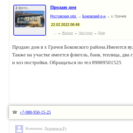
Продаю дом
2
фото...
Ростовская обл.
→
Боковский р-н
→ х. Грачев
22.02.2022 06:48
... →
Жилье
→
Частное
→
Дом
Продаю дом в х Грачев Боковского района.Имеются ву.
Также на участке имеется флигель, баня, теплица, два 
и хоз постройки. Обращаться по тел 89889501525
☎
+7-988-950-15-25
Компания:
Деревенск.Ру