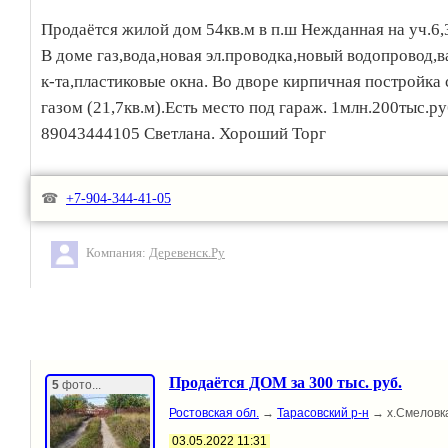
Продаётся жилой дом 54кв.м в п.ш Нежданная на уч.6,3
В доме газ,вода,новая эл.проводка,новый водопровод,в
к-та,пластиковые окна. Во дворе кирпичная постройка 
газом (21,7кв.м).Есть место под гараж. 1млн.200тыс.руб
89043444105 Светлана. Хороший Торг
☎
+7-904-344-41-05
Компания:
Деревенск.Ру
Продаётся ДОМ за 300 тыс. руб.
5
фото...
Ростовская обл.
→
Тарасовский р-н
→ х.Смеловк
03.05.2022 11:31