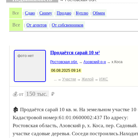
Все
Сдаю
Сниму
Продаю
Куплю
Обмен
|
|
|
|
|
Все
От агентов
От собсвенников
|
|
Продаётся сарай 10 м²
фото нет
Ростовская обл.
→
Азовский р-н
→ х.Коса
06.08.2025 09:14
... →
Участки
→
Жилой
→
ИЖС
150 тыс.
💰 от
₽
🏚 Продаётся сарай 10 кв. м. На земельном участке 10 
Кадастровой номер:61:01:0600002:437 По адресу:
Ростовская область, Азовский р, х. Коса, пер. Садовый.
участке садовые деревья. Соседи построились.Находит