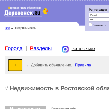
Регистрация
Запомнить
Г
орода
|
Р
азделы
Всё
→
Недвижимость
РОСТОВ в MAX
← Добавить объявление.
Правила
Недвижимость в Ростовской обл
√
Недвижимость
→ Ростовская обл.