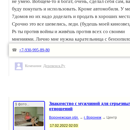
не умею. Вобщем-то я богат, очень, сделал себя сам, ва
буду покупать и использовать. Кроме автомобиля. У м
7домов но их надо доделать и продать в хороших мест
Срочно это все шевелись, леди. (будешь моей кинозве
Ps ты против войны и живёшь против всех со своими
мнениями. Лично мне нужна карательница с бензопило
Анубис герцогини дьявола (я её знаю, но я адекватен 
☎
+7-930-995-89-80
люблю кошек. Хайль всем
Компания:
Деревенск.Ру
Знакомство с мужчиной для серьезны
1
фото...
отношений
Воронежская обл.
→
г. Воронеж
→ Центр
17.02.2022 02:03