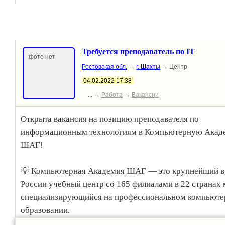
89265037082. Буду рад новым знакомствам и общению
Ваша национальность и социальное положение не важ
Уважаемые женщины , пожалуйста рассказывайте о себ
Требуется преподаватель по IT
письме. Рассматриваю исключительно серьёзные отно
фото нет
Ростовская обл.
→
г. Шахты
→ Центр
С другими предложениями прошу не беспокоить. Рен, 
04.02.2022 17:38
года...
... →
Работа
→
Вакансии
Открыта вакансия на позицию преподавателя по
информационным технологиям в Компьютерную Акад
ШАГ!
💡 Компьютерная Академия ШАГ — это крупнейший в
России учебный центр со 165 филиалами в 22 странах 
специализирующийся на профессиональном компьют
образовании.