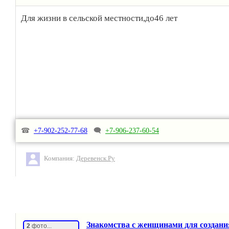
☎️ 89996912180
Для жизни в сельской местности,до46 лет
☎️ 89381040787
☎
+7-902-252-77-68
🗨
+7-906-237-60-54
Компания:
Деревенск.Ру
Знакомства с женщинами для создани
2
фото...