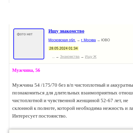
📌 Требования:
- ОПЫТ в написании материалов на тему Сельское хоз
ОБЯЗАТЕЛЕН.
Ищу знакомство
- Аналитический склад ума.
фото нет
Московская обл.
→
г. Москва
→ ЮВО
- Понимание современной экономической ситуации.
28.05.2024 01:34
- Целеустремленность, оптимизм, ответственность,
коммуникабельность.
... →
Знакомства
→
Ищу Ж
Мужчина
, 56
⏰ Условия: Работа в офисе или на удаленке (обсуждает
Выезды в оплачиваемые командировки.Оформление по
Мужчина 54 /175/70 без в/п чистоплотный и аккуратн
познакомиться для длительных взаимоприятных отнош
💰 Зарплата от 30 000-35 000 руб
чистоплотной и чувственной женщиной 52-67 лет, не
склонной к полноте, которой необходима нежность и ла
☎️ Контакт 8-919-896-28-28 Елена
Интересует постоянство.