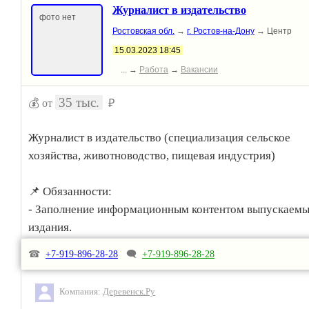
Журналист в издательство
фото нет
Ростовская обл.
→
г. Ростов-на-Дону
→ Центр
15.03.2023 18:45
... →
Работа
→
Вакансии
35 тыс.
💰 от
₽
Журналист в издательство (специализация сельское
хозяйства, животноводство, пищевая индустрия)
📌 Обязанности:
- Заполнение информационным контентом выпускаем
издания.
- Написание оригинальных текстов, интервью, круглых
☎
+7-919-896-28-28
🗨
+7-919-896-28-28
столов по следующим направлениям: сельское хозяйст
пищевая индустрия.
Компания:
Деревенск.Ру
- Работа с соц.сетями