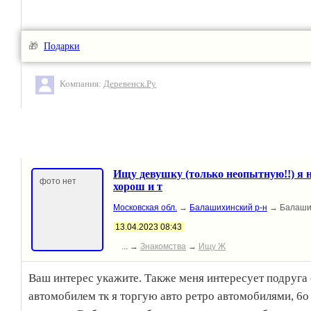
🎁
Подарки
Компания:
Деревенск.Ру
Ищу девушку (только неопытную!!) я н
фото нет
хорош и т
Московская обл.
→
Балашихинский р-н
→ Балаши
13.04.2023 08:43
... →
Знакомства
→
Ищу Ж
Ваш интерес укажите. Также меня интересует подруга 
автомобилем тк я торгую авто ретро автомобилями, 6о