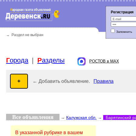
Регистрация
Запомнить
Г
орода
|
Р
азделы
→ Раздел не выбран
РОСТОВ в MAX
← Добавить объявление.
Правила
Все объявления
→
Калужская обл.
→
Барятинский 
В указанной рубрике в вашем