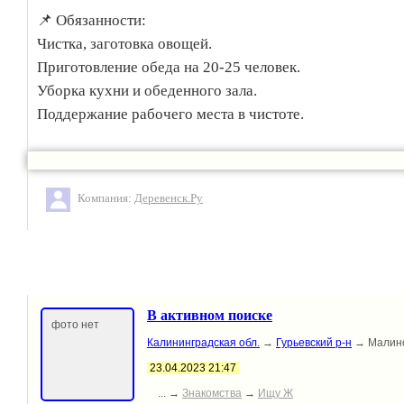
📌 Обязанности:
Чистка, заготовка овощей.
Приготовление обеда на 20-25 человек.
Уборка кухни и обеденного зала.
Поддержание рабочего места в чистоте.
📌 Требования:
Ответственность, чистоплотность.
Компания:
Деревенск.Ру
Профессиональное образование приветствуется, но не
обязательно.
Умение вкусно готовить.
Наличие санитарной книжки.
В активном поиске
📌 Условия:
фото нет
Калининградская обл.
→
Гурьевский р-н
→ Малин
График: 3/3 07-15 или 08-16.
23.04.2023 21:47
Бесплатное питание.
... →
Знакомства
→
Ищу Ж