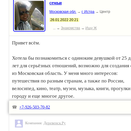
семьи
Московская обл.
→
г. Истра
→ Центр
26.01.2022 20:21
... →
Знакомства
→
Ищу Ж
Привет всём.
Хотела бы познакомиться с одиноким девушкой от 25 д
лет для серьёзных отношений, возможно для создания
из Московская область. У меня много интересов:
путешествия по разным странам, а также по России,
велосипед, кино, театр, музеи, музыка, книги, прогулки
городу и еще многое другое.
☎
+7-926-503-70-82
Зовут Рён из Индии. Мне 33 лет, рост 173 см! Порядоч
чувством юмора! В разводе. Я инженер-программист.
Компания:
Деревенск.Ру
Остальное при общении! Номер для связи Ватсапп