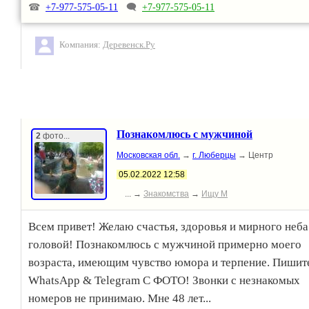
☎
+7-977-575-05-11
🗨
+7-977-575-05-11
Компания:
Деревенск.Ру
Познакомлюсь с мужчиной
2
фото...
Московская обл.
→
г. Люберцы
→ Центр
05.02.2022 12:58
... →
Знакомства
→
Ищу М
Всем привет! Желаю счастья, здоровья и мирного неба
головой! Познакомлюсь с мужчиной примерно моего
возраста, имеющим чувство юмора и терпение. Пишит
WhatsApp & Telegram С ФОТО! Звонки с незнакомых
номеров не принимаю. Мне 48 лет...