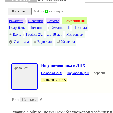
Выбрано
0
параметров
Вакансии
Шабашки
Резюме
Компании 💼
|
|
|
Подработка
Без опыта
Ежеднв. ЗП
На склад
|
|
|
✈
Вахта
График 2/2
До 18 лет
Мигрантам
|
|
|
🏠
С жильем
🚘
Водители
💻
Удаленка
|
|
Ищу помощника в ЛПХ
фото нет
Псковская обл.
→
Порховский р-н
→ деревня
02.04.2017 11:55
15 тыс.
💰 от
₽
Здравие Добрые Люди! Пеку бездрожевой хлебушек и