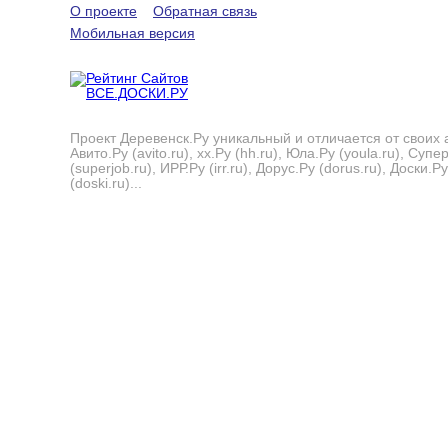
О проекте
Обратная связь
Мобильная версия
Проект Деревенск.Ру уникальный и отличается от своих 
Авито.Ру (avito.ru), хх.Ру (hh.ru), Юла.Ру (youla.ru), Суп
(superjob.ru), ИРР.Ру (irr.ru), Дорус.Ру (dorus.ru), Доски.Ру
(doski.ru)...