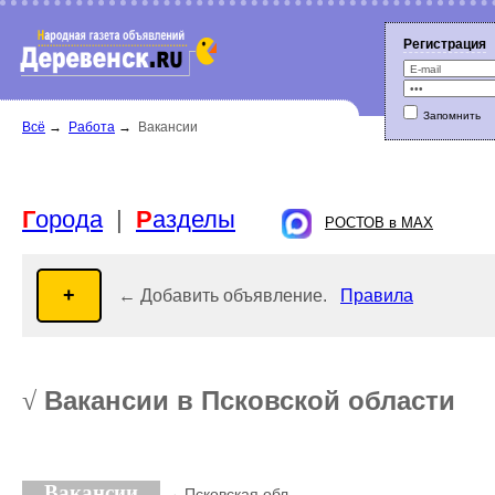
Регистрация
Запомнить
Г
орода
|
Р
азделы
Всё
→
Работа
→
Вакансии
РОСТОВ в MAX
← Добавить объявление.
Правила
Вакансии в Псковской области
√
Вакансии
→ Псковская обл.