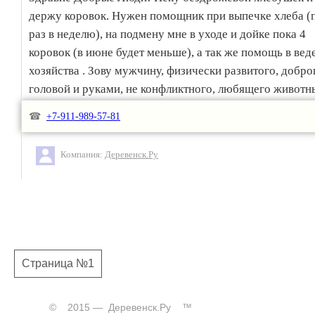
держу коровок. Нужен помощник при выпечке хлеба (
раз в неделю), на подмену мне в уходе и дойке пока 4
коровок (в июне будет меньше), а так же помощь в вед
хозяйства . Зову мужчину, физически развитого, доброг
головой и руками, не конфликтного, любящего животн
Матушку природу (мы не разводим животных на убой),
☎
+7-911-989-57-81
употребляющего алкоголь, наркотики и желательно не
курящего и не компьютерозависимого. Предоставляю
Компания:
Деревенск.Ру
со всеми удобствами, туалет на улице правда, зато есть
стиральная машина автомат, душ с холодной и горячей
водой, бытовая техника, посуда. Комната с мебелью, ес
подушки, одеяла, постельное белье. Рядом хвойный лес
речка. Пеку хлеб в этом же доме на первом этаже,
проживание на втором. Баня в доме. Хотелось бы челов
Страница №1
опытом общения с коровками и на длительный срок, но
можно и без, научу, доим не руками, а доильным автом
Возим продукцию в Санкт-Петербург и Псков.
© 2015 — Деревенск.Ру ™