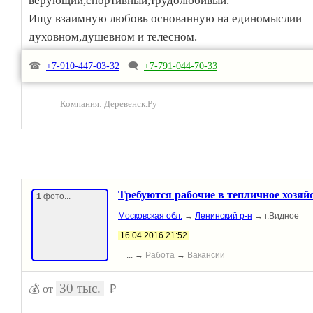
верующий,спортивный,трудолюбивый.
Ищу взаимную любовь основанную на единомыслии
духовном,душевном и телесном.
☎
+7-910-447-03-32
🗨
+7-791-044-70-33
Компания:
Деревенск.Ру
Требуются рабочие в тепличное хозяй
1
фото...
Московская обл.
→
Ленинский р-н
→ г.Видное
16.04.2016 21:52
... →
Работа
→
Вакансии
30 тыс.
💰 от
₽