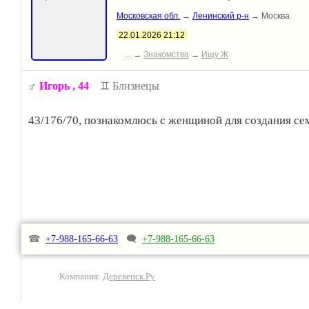
Московская обл.
→
Ленинский р-н
→ Москва
22.01.2026 21:12
... →
Знакомства
→
Ищу Ж
♂️
Игорь
, 44
♊ Близнецы
43/176/70, познакомлюсь с женщиной для создания се
☎
+7-988-165-66-63
🗨
+7-988-165-66-63
Компания:
Деревенск.Ру