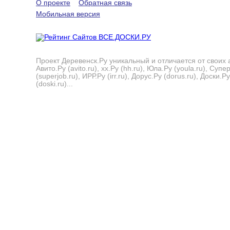
О проекте
Обратная связь
Мобильная версия
Проект Деревенск.Ру уникальный и отличается от своих 
Авито.Ру (avito.ru), хх.Ру (hh.ru), Юла.Ру (youla.ru), Суп
(superjob.ru), ИРР.Ру (irr.ru), Дорус.Ру (dorus.ru), Доски.Ру
(doski.ru)...