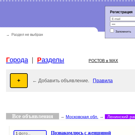
Регистрация
Запомнить
Г
орода
|
Р
азделы
→ Раздел не выбран
РОСТОВ в MAX
← Добавить объявление.
Правила
Все объявления
→
Московская обл.
→
Ленинский р
Познакомлюсь с женщиной
1
фото...