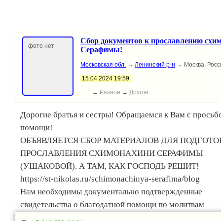
Сбор документов к прославлению схим
фото нет
Серафимы!
Московская обл.
→
Ленинский р-н
→ Москва, Росс
15.04.2024 19:59
... →
Разное
→
Другое
Дорогие братья и сестры! Обращаемся к Вам с просьб
помощи!
ОБЪЯВЛЯЕТСЯ СБОР МАТЕРИАЛОВ ДЛЯ ПОДГОТО
ПРОСЛАВЛЕНИЯ СХИМОНАХИНИ СЕРАФИМЫ
(УШАКОВОЙ). А ТАМ, КАК ГОСПОДЬ РЕШИТ!
https://st-nikolas.ru/schimonachinya-serafima/blog
Нам необходимы документально подтвержденные
свидетельства о благодатной помощи по молитвам
схимонахини Серафимы! Пожалуйста потрудитесь во 