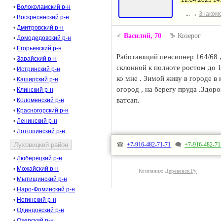
12.04.2025 14
•
Волоколамский р-н
... →
Знаком
•
Воскресенский р-н
•
Дмитровский р-н
♂️
Василий
, 70
♑ Козерог
•
Домодедовский р-н
•
Егорьевский р-н
Работающий пенсионер 164/68 , 
•
Зарайский р-н
склонной к полноте ростом до 1
•
Истринский р-н
ко мне . Зимой живу в городе в к
•
Каширский р-н
огород , на берегу пруда .Здор
•
Клинский р-н
ватсап.
•
Коломенский р-н
•
Красногорский р-н
•
Ленинский р-н
•
Лотошинский р-н
☎
+7-916-482-71-71
🗨
+7-916-482-71
•
Люберецкий р-н
•
Можайский р-н
Компания:
Деревенск.Ру
•
Мытищинский р-н
•
Наро-Фоминский р-н
•
Ногинский р-н
•
Одинцовский р-н
•
Озерский р-н