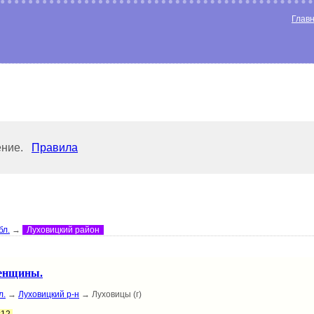
Глав
ение.
Правила
бл.
→
Луховицкий район
женщины.
л.
→
Луховицкий р-н
→ Луховицы (г)