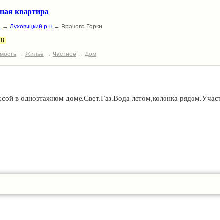
ная квартира
.
→
Луховицкий р-н
→ Врачово Горки
18
мость
→
Жилье
→
Частное
→
Дом
ссой в одноэтажном доме.Свет.Газ.Вода летом,колонка рядом.Учас