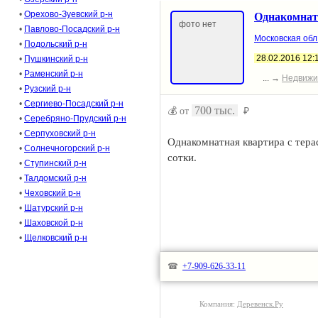
•
Орехово-Зуевский р-н
Однакомнат
фото нет
•
Павлово-Посадский р-н
Московская обл
•
Подольский р-н
28.02.2016 12:
•
Пушкинский р-н
•
Раменский р-н
... →
Недвижи
•
Рузский р-н
•
Сергиево-Посадский р-н
700 тыс.
💰 от
₽
•
Серебряно-Прудский р-н
•
Серпуховский р-н
Однакомнатная квартира с тера
•
Солнечногорский р-н
сотки.
•
Ступинский р-н
•
Талдомский р-н
•
Чеховский р-н
•
Шатурский р-н
•
Шаховской р-н
•
Щелковский р-н
☎
+7-909-626-33-11
Компания:
Деревенск.Ру