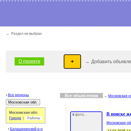
→ Раздел не выбран
О проекте
← Добавить объявл
•
Все регионы
Все объявления
→
Московская о
Московская обл.
В поиске 
4
фото...
Города
|
Районы
Московская об
•
Балашихинский р-н