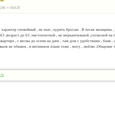
:12
ства
→
Ищу Ж
характер спокойный , не пью , курить бросаю . В поске женщины ,
63 ,возраст до 63 ,чистоплотной , не меркантильной ,согласной на 
вартире , с весны до осени на даче , там дом с удобствами , баня , с
овьем не обижен , в интимном плане тоже , могу , люблю .Общение т
-71