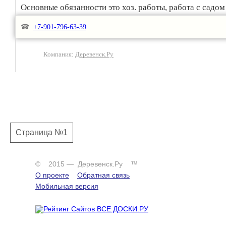
Основные обязанности это хоз. работы, работа с садом
поддержание и обслуживание дома и участка в досто
☎
+7-901-796-63-39
состоянии, готовка, уборка.
Компания:
Деревенск.Ру
Достойным уровнем проживания и питанием обеспечи
Животных НЕТ !
Вопрос по з/п обсудим при личном общении.
Страница №1
© 2015 — Деревенск.Ру ™
О проекте
Обратная связь
Мобильная версия