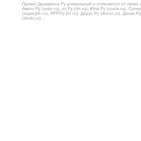
Проект Деревенск.Ру уникальный и отличается от своих 
Авито.Ру (avito.ru), хх.Ру (hh.ru), Юла.Ру (youla.ru), Суп
(superjob.ru), ИРР.Ру (irr.ru), Дорус.Ру (dorus.ru), Доски.Ру
(doski.ru)...