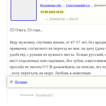
Московская обл.
→
Серпуховский р-н
→ Деревня
07.05.2023 10:52
... →
Знакомства
→
Ищу М
🙎‍♀️ Ольга, 53 года...
Ищу мужчину, спутника жизни, от 47-57 лет, без вред
привычек, согласного на переезд ко мне, на дачу (дача 
удобств), с руками из нужного места. Только русский, 
мест отдаленных или сидевших, без зубов, алкоголиков
просьба не писать!!!!! В дальнейшем, на пенсии, лет ч
, хочу переехать на море. Любовь к животным
обязательна!!!!!!!!! ( у меня 5 кошек и щенок). В своб
🎁
Подарки
время люблю путешествовать, собирать грибы, отдыха
природе. Дача находится а Серпуховском районе.
Компания:
Деревенск.Ру